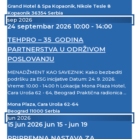
Grand Hotel & Spa Kopaonik,
Nikole Tesle 8
Kopaonik
36354
Serbia
sep 2026
24
septembar
2026
10:00 - 14:00
TEHPRO – 35 GODINA
PARTNERSTVA U ODRŽIVOM
POSLOVANJU
MENADŽMENT KAO SAVEZNIK: Kako bezbediti
podršku za ESG inicijative Datum: 24. 9. 2026.
Vreme: 10.00 - 14.00 h Lokacija: Mona Plaza Hotel,
Cara Uroša 62 - 64, Beograd Praktična radionica ...
Mona Plaza,
Cara Uroša 62-64
Beograd
11000
Serbia
jun 2026
15
jun
2026
jun 15 - jun 19
PRIPREMNA NASTAVA ZA