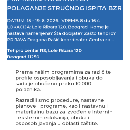
POLAGANJE STRUČNOG ISPITA BZR
DATUM: 15 - 19. 6. 2026. VREME: 8 do 16 č
LOKACIJA: Lole Ribara 120, Beograd Kome je
nastava namenjena? Šta dobijate? Zašto tehpro?
PRIJAVA Dragana Rašić koordinator Centra za ...
Tehpro centar RS,
Lole Ribara 120
Beograd
11250
Prema našim programima za različite
profile osposobljavanja i obuka do
sada je obučeno preko 10.000
polaznika.
Razradili smo procedure, nastavne
planove i programe, kao i nastavnu i
materijalnu bazu za izvođenje internih
i eksternih edukacija, obuka i
osposobljavanja u oblasti zaštite.