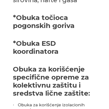
sirovina, nafte i gasa
*Obuka točioca
pogonskih goriva
*Obuka ESD
koordinatora
Obuka za korišćenje
specifične opreme za
kolektivnu zaštitu i
sredstva lične zaštite:
Obuka za korišćenje izolacionih