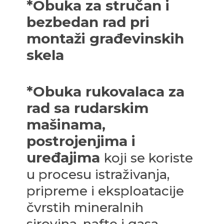
*Obuka za stručan i
bezbedan rad pri
montaži građevinskih
skela
*Obuka rukovalaca za
rad sa rudarskim
mašinama,
postrojenjima i
uređajima
koji se koriste
u procesu istraživanјa,
pripreme i eksploatacije
čvrstih mineralnih