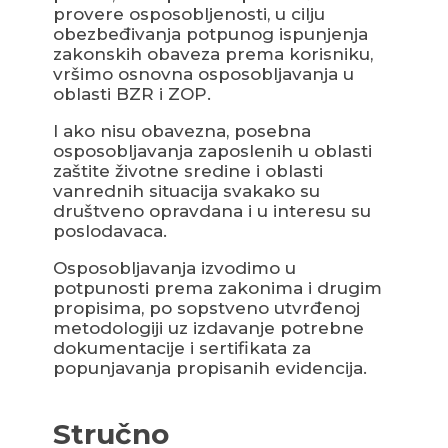
provere osposobljenosti, u cilju
obezbeđivanja potpunog ispunjenja
zakonskih obaveza prema korisniku,
vršimo osnovna osposobljavanja u
oblasti BZR i ZOP.
I ako nisu obavezna, posebna
osposobljavanja zaposlenih u oblasti
zaštite životne sredine i oblasti
vanrednih situacija svakako su
društveno opravdana i u interesu su
poslodavaca.
Osposobljavanja izvodimo u
potpunosti prema zakonima i drugim
propisima, po sopstveno utvrđenoj
metodologiji uz izdavanje potrebne
dokumentacije i sertifikata za
popunjavanja propisanih evidencija.
Stručno