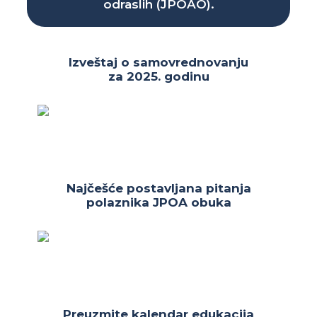
odraslih (JPOAO).
Izveštaj o samovrednovanju
za 2025. godinu
Najčešće postavljana pitanja
polaznika JPOA obuka
Preuzmite kalendar edukacija