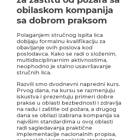
obilaskom kompanija
sa dobrom praksom
Polaganjem stručnog ispita lica
dobijaju formalnu kvalifikaciju za
obavljanje ovih poslova kod
poslodavca. Kako se radi o složenim,
multidisciplinarnim aktivnostima,
neophodno je stalno usavršavanje
stručnih lica.
Razvili smo dvodnevni napredni kurs.
Prvog dana, na kursu se razmenjuju
iskustva i prezentuju primeri dobre
prakse u oblasti bezbednosti i zdravlja
na radu i zaštite od požara, a drugog
dana se obilazi izabrana kompanija sa
najvišim standardima u ovoj oblasti
radi sagledavanja praktične
implementacije nacionalnih propisa,