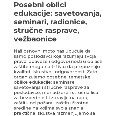
Posebni oblici
edukacije: savetovanja,
seminari, radionice,
stručne rasprave,
vežbaonice
Naš osnovni moto nas upućuje da
samo poslodavci koji razumeju svoja
prava, obaveze i odgovornosti u oblasti
zaštite mogu na tržištu da prepoznaju
kvalitet, iskustvo i odgovornost. Zato
organizujemo posebne, tematske
oblike edukacije: seminare,
savetovanja i stručne rasprave za
poslodavce, menadžere i stručna lica
za bezbednost i zdravlje na radu,
zaštitu od požara i zaštitu životne
sredine na kojima svoja znanja i
praktična iskustva razmenjujemo sa