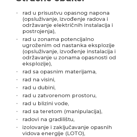
rad u prisustvu opasnog napona
(opsluživanje, izvođenje radova i
održavanje električnih instalacija i
postrojenja),
rad u zonama potencijalno
ugroženim od nastanka eksplozije
(opsluživanje, izvođenje instalacija i
održavanje u zonama opasnosti od
eksplozije),
rad sa opasnim materijama,
rad na visini,
rad u dubini,
rad u zatvorenom prostoru,
rad u blizini vode,
rad sa teretom (manipulacija),
radovi na gradilištu,
izolovanje i zaključavanje opasnih
vidova energije (LOTO),