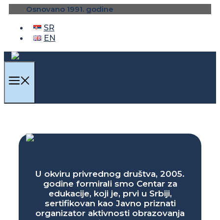
Skip
Osnovano 1991. godine
to
content
SR
EN
MENU
U okviru privrednog društva, 2005.
godine formirali smo Centar za
edukacije, koji je, prvi u Srbiji,
sertifikovan kao Javno priznati
organizator aktivnosti obrazovanja