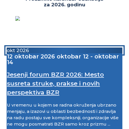
za 2026. godinu
okt 2026
12
oktobar
2026
oktobar 12 - oktobar
14
Jesenji forum BZR 2026: Mesto
susreta struke, prakse i novih
perspektiva BZR
U vremenu u kojem se radna okruženja ubrzano
menjaju, a izazovi u oblasti bezbednosti i zdravlja
na radu postaju sve kompleksniji, organizacije više
ne mogu posmatrati BZR samo kroz prizmu ...