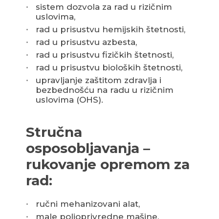
sistem dozvola za rad u rizičnim
uslovima,
rad u prisustvu hemijskih štetnosti,
rad u prisustvu azbesta,
rad u prisustvu fizičkih štetnosti,
rad u prisustvu bioloških štetnosti,
upravljanje zaštitom zdravlja i
bezbednošću na radu u rizičnim
uslovima (OHS).
Stručna
osposobljavanja –
rukovanje opremom za
rad:
ručni mehanizovani alat,
male poljoprivredne mašine,