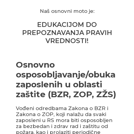
Naš osnovni moto je:
EDUKACIJOM DO
PREPOZNAVANJA PRAVIH
VREDNOSTI!
Osnovno
osposobljavanje/obuka
zaposlenih u oblasti
zaštite (BZR, ZOP, ZŽS)
Vođeni odredbama Zakona o BZR i
Zakona o ZOP, koji nalažu da svaki
zaposleni u RS mora biti osposobljen
za bezbedan i zdrav rad i zaštitu od
požara, kao i prolaziti periodične