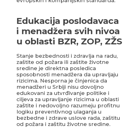
evropskih i kompanijskih standarda.
Edukacija poslodavaca
i menadžera svih nivoa
u oblasti BZR, ZOP, ZŽS
Stanje bezbednosti i zdravlja na radu,
zaštite od požara ili zaštite životne
sredine je direktna posledica
sposobnosti menadžera da upravljaju
rizicima. Nesporna je činjenica da
menadžeri u Srbiji nisu dovoljno
edukovani za utvrđivanje politike i
ciljeva za upravljanje rizicima u oblasti
zaštite i nedovoljno razumeju profitnu
logiku preventivnog ulaganja u
bezbedne i zdrave uslove rada, zaštitu
od požara i zaštitu životne sredine.