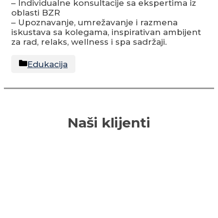
– Individualne konsultacije sa ekspertima iz
oblasti BZR
– Upoznavanje, umrežavanje i razmena
iskustava sa kolegama, inspirativan ambijent
za rad, relaks, wellness i spa sadržaji.
Categories
Edukacija
Naši klijenti