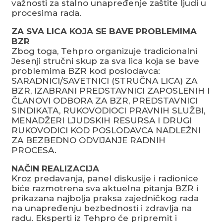
važnosti za stalno unapređenje zaštite ljudi u
procesima rada.
ZA SVA LICA KOJA SE BAVE PROBLEMIMA
BZR
Zbog toga, Tehpro organizuje tradicionalni
Jesenji stručni skup za sva lica koja se bave
problemima BZR kod poslodavca:
SARADNICI/SAVETNICI (STRUČNA LICA) ZA
BZR, IZABRANI PREDSTAVNICI ZAPOSLENIH I
ČLANOVI ODBORA ZA BZR, PREDSTAVNICI
SINDIKATA, RUKOVODIOCI PRAVNIH SLUŽBI,
MENADŽERI LJUDSKIH RESURSA I DRUGI
RUKOVODICI KOD POSLODAVCA NADLEŽNI
ZA BEZBEDNO ODVIJANJE RADNIH
PROCESA.
NAČIN REALIZACIJA
Kroz predavanja, panel diskusije i radionice
biće razmotrena sva aktuelna pitanja BZR i
prikazana najbolja praksa zajedničkog rada
na unapređenju bezbednosti i zdravlja na
radu. Eksperti iz Tehpro će pripremit i