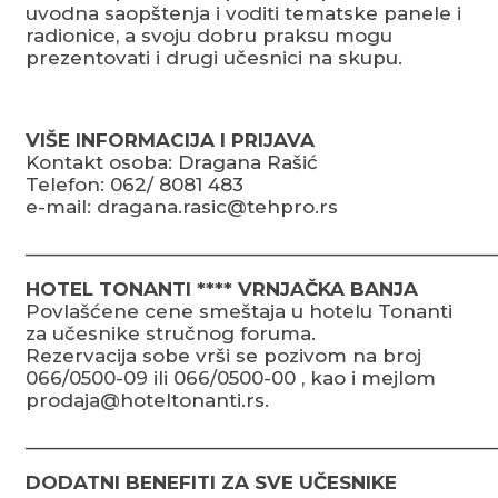
uvodna saopštenja i voditi tematske panele i
radionice, a svoju dobru praksu mogu
prezentovati i drugi učesnici na skupu.
VIŠE INFORMACIJA I PRIJAVA
Kontakt osoba: Dragana Rašić
Telefon: 062/ 8081 483
e-mail: dragana.rasic@tehpro.rs
_______________________________________________
HOTEL TONANTI **** VRNJAČKA BANJA
Povlašćene cene smeštaja u hotelu Tonanti
za učesnike stručnog foruma.
Rezervacija sobe vrši se pozivom na broj
066/0500-09 ili 066/0500-00 , kao i mejlom
prodaja@hoteltonanti.rs.
_______________________________________________
DODATNI BENEFITI ZA SVE UČESNIKE