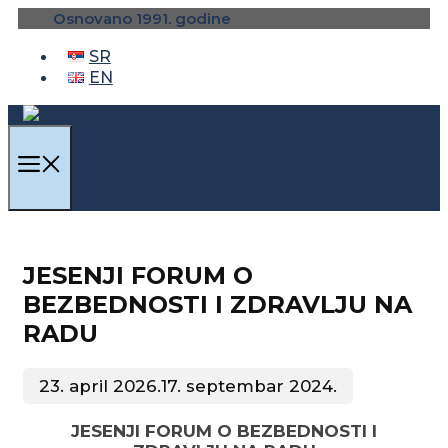
Skip
Osnovano 1991. godine
to
content
SR
EN
MENU
JESENJI FORUM O
BEZBEDNOSTI I ZDRAVLJU NA
RADU
23. april 2026.
17. septembar 2024.
JESENJI FORUM O BEZBEDNOSTI I