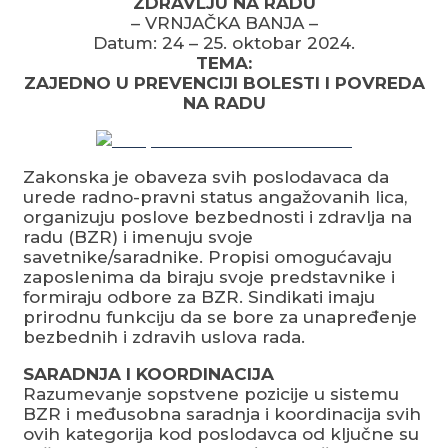
ZDRAVLJU NA RADU
– VRNJAČKA BANJA –
Datum: 24 – 25. oktobar 2024.
TEMA:
ZAJEDNO U PREVENCIJI BOLESTI I POVREDA
NA RADU
Zakonska je obaveza svih poslodavaca da
urede radno-pravni status angažovanih lica,
organizuju poslove bezbednosti i zdravlja na
radu (BZR) i imenuju svoje
savetnike/saradnike. Propisi omogućavaju
zaposlenima da biraju svoje predstavnike i
formiraju odbore za BZR. Sindikati imaju
prirodnu funkciju da se bore za unapređenje
bezbednih i zdravih uslova rada.
SARADNJA I KOORDINACIJA
Razumevanje sopstvene pozicije u sistemu
BZR i međusobna saradnja i koordinacija svih
ovih kategorija kod poslodavca od ključne su