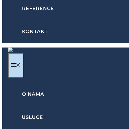
REFERENCE
KONTAKT
MENU
O NAMA
USLUGE