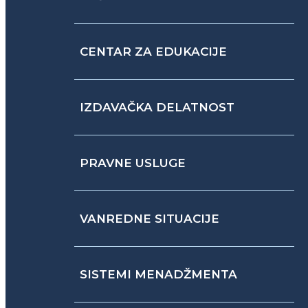
CENTAR ZA EDUKACIJE
IZDAVAČKA DELATNOST
PRAVNE USLUGE
VANREDNE SITUACIJE
SISTEMI MENADŽMENTA