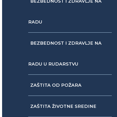
BEZBEDNOST I ZDRAVLJE NA
RADU
BEZBEDNOST I ZDRAVLJE NA
RADU U RUDARSTVU
ZAŠTITA OD POŽARA
ZAŠTITA ŽIVOTNE SREDINE