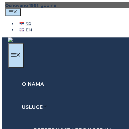
Skip
Osnovano 1991. godine
to
Menu
content
SR
EN
MENU
O NAMA
USLUGE