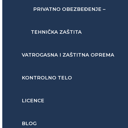
PRIVATNO OBEZBEĐENJE –
TEHNIČKA ZAŠTITA
VATROGASNA I ZAŠTITNA OPREMA
KONTROLNO TELO
LICENCE
BLOG