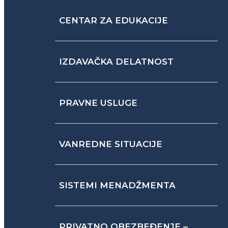
CENTAR ZA EDUKACIJE
IZDAVAČKA DELATNOST
PRAVNE USLUGE
VANREDNE SITUACIJE
SISTEMI MENADŽMENTA
PRIVATNO OBEZBEĐENJE –