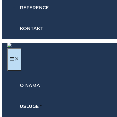
REFERENCE
KONTAKT
MENU
O NAMA
USLUGE